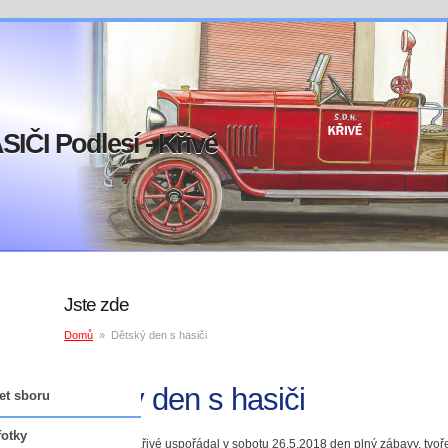
SIČI Podlesí - Křivé
Jste zde
Domů
»
Dětský den s hasiči
Dětský den s hasiči
et sboru
nkcionáři sboru
fotky
SDH Podlesí - Křivé uspořádal v sobotu 26.5.2018 den plný zábavy, tvoř