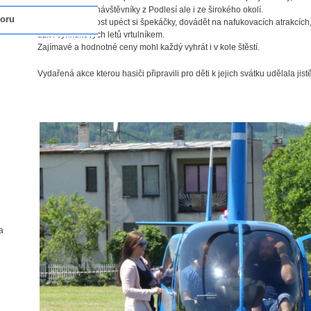
přilákalo nejen návštěvníky z Podlesí ale i ze širokého okolí.
oru
Děti měly možnost upéct si špekáčky, dovádět na nafukovacích atrakcích,
užít i vyhlídkových letů vrtulníkem.
Zajímavé a hodnotné ceny mohl každý vyhrát i v kole štěstí.
Vydařená akce kterou hasiči připravili pro děti k jejich svátku udělala jis
a