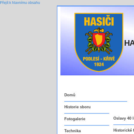
Přejít k hlavnímu obsahu
HA
Domů
Historie sboru
Oslavy 40 l
Fotogalerie
Vedoucí fu
Historické 
Technika