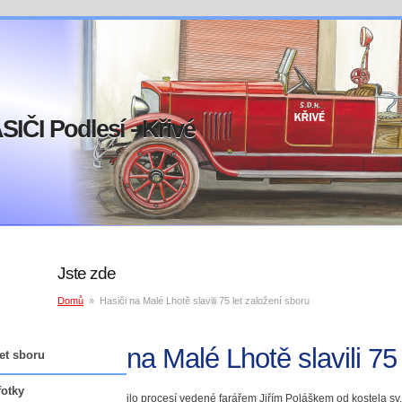
SIČI Podlesí - Křivé
Jste zde
Domů
»
Hasiči na Malé Lhotě slavili 75 let založení sboru
Hasiči na Malé Lhotě slavili 75
et sboru
nkcionáři sboru
fotky
21.7.2018 vyrazilo procesí vedené farářem Jiřím Poláškem od kostela sv