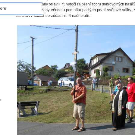
společné mši a aby oslavili 75 výročí založení sboru dobrovolných hasič
oru
Poté byly položeny věnce u pomníku padlých první světové války. K
za SDH Podlesí se zůčastnili 4 naši bratři.
a