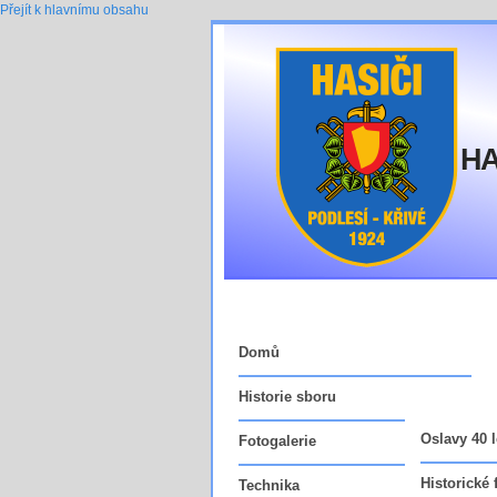
Přejít k hlavnímu obsahu
HA
Domů
Historie sboru
Oslavy 40 l
Fotogalerie
Vedoucí fu
Historické 
Technika