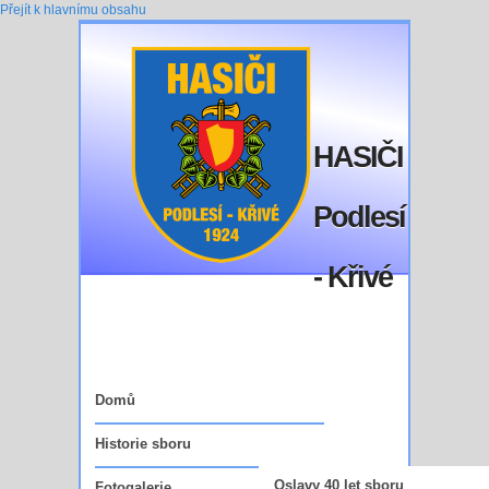
Přejít k hlavnímu obsahu
HASIČI
Podlesí
- Křivé
Domů
Historie sboru
Oslavy 40 let sboru
Fotogalerie