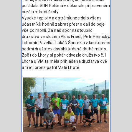
pořádala SDH Poličná v dokonale připraveném
areálu místní školy.
Vysoké teploty a ostré slunce dalo všem
učastníků hodně zabrat přesto dali do boje
vše co mohli. Za náš sbor nastoupilo
družstvo ve složení Alois Friedl, Petr Pernický,
Lubomír Pavelka, Lukáš Špurek a v konkurenci
sedmi družstev dosáhli krásné druhé místo.
Zpět do Lhoty si pohár odvezlo družstvo č.1
Lhota u VM ta měla přihlášena družstva dvě
a třetí bronz patřil Malé Lhotě.