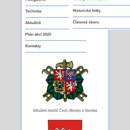
Vedoucí funkcionáři sboru
Historické fotky
Technika
Členové sboru
Aktuálně
Plán akcí 2020
Kontakty
Sdružení hasičů Čech, Moravy a Slezska